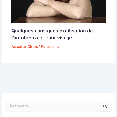
Quelques consignes d’utilisation de
l’autobronzant pour visage
Actualité
,
Divers
/ Par
apaema
R
e
c