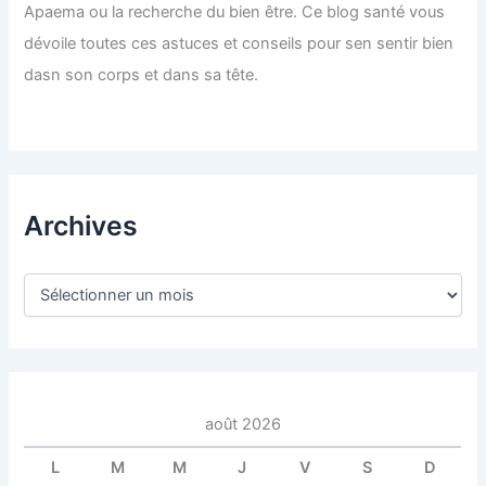
Apaema ou la recherche du bien être. Ce blog santé vous
dévoile toutes ces astuces et conseils pour sen sentir bien
dasn son corps et dans sa tête.
Archives
A
r
c
h
i
v
e
août 2026
s
L
M
M
J
V
S
D