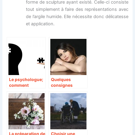
forme de sculpture ayant existé. Celle-ci consiste
tout simplement à faire des représentations avec
de l’argile humide. Elle nécessite donc délicatesse
et application.
Le psychologue;
Quelques
comment
consignes
dépasser l’étape
d’utilisation de
des préjugés sur
l’autobronzant
ce métier ?
pour visage
La préparation de
Choisir une