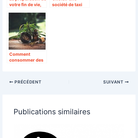
votre fin de vie,
société de taxi
notre bon plan
avec un service
aux PMR
(personnes à
mobilité réduite)
Comment
consommer des
fleurs de chanvre
?
PRÉCÉDENT
SUIVANT
Publications similaires