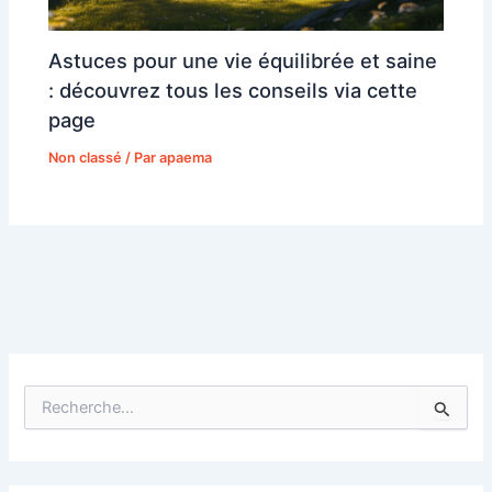
Astuces pour une vie équilibrée et saine
: découvrez tous les conseils via cette
page
Non classé
/ Par
apaema
R
e
c
h
e