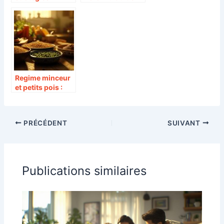
éducatives pour
complet pour
une parentalité
comprendre la
réussie
réglementation
des additifs
alimentaires
Regime minceur
et petits pois :
Comment eviter
les
ballonnements
PRÉCÉDENT
SUIVANT
tout en perdant
du poids ?
Publications similaires