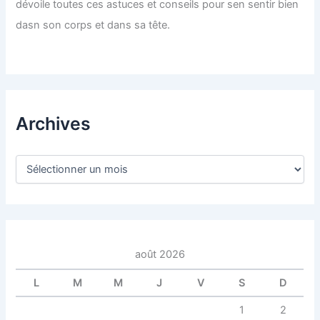
dévoile toutes ces astuces et conseils pour sen sentir bien
dasn son corps et dans sa tête.
Archives
A
r
c
h
i
v
e
août 2026
s
L
M
M
J
V
S
D
1
2