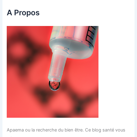
r
c
A Propos
h
e
r
:
Apaema ou la recherche du bien être. Ce blog santé vous