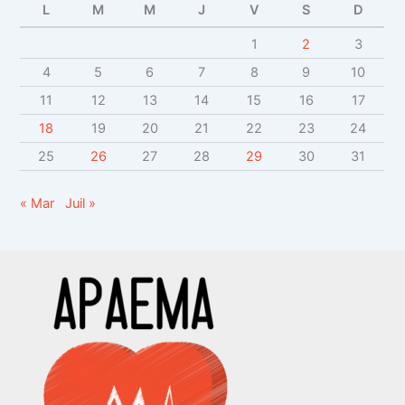
v
L
M
M
J
V
S
D
e
s
1
2
3
4
5
6
7
8
9
10
11
12
13
14
15
16
17
18
19
20
21
22
23
24
25
26
27
28
29
30
31
« Mar
Juil »