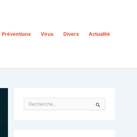
Préventions
Virus
Divers
Actualité
R
e
c
h
e
r