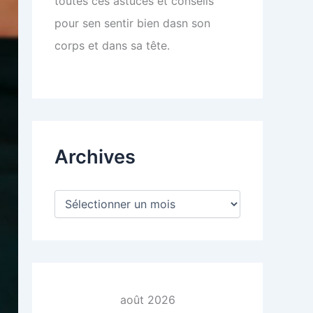
toutes ces astuces et conseils
pour sen sentir bien dasn son
corps et dans sa tête.
Archives
A
r
c
h
i
v
e
s
août 2026