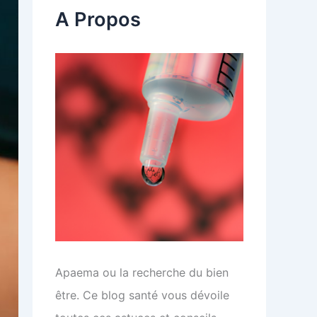
c
A Propos
h
e
r
:
Apaema ou la recherche du bien
être. Ce blog santé vous dévoile