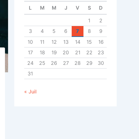
L
M
M
J
V
S
D
1
2
3
4
5
6
7
8
9
10
11
12
13
14
15
16
17
18
19
20
21
22
23
24
25
26
27
28
29
30
31
« Juil