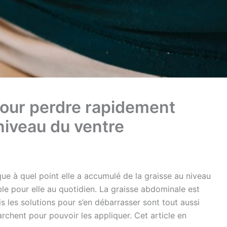
pour perdre rapidement
 niveau du ventre
e à quel point elle a accumulé de la graisse au niveau
ble pour elle au quotidien. La graisse abdominale est
 les solutions pour s’en débarrasser sont tout aussi
marchent pour pouvoir les appliquer. Cet article en