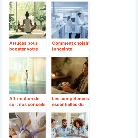
détente et arôme
déficit calorique
unique
Astuces pour
Comment choisir
booster votre
l’enceinte
bien-être et votre
climatique idéale
vitalité au
pour votre
quotidien
laboratoire ?
Affirmation de
Les compétences
soi : nos conseils
essentielles du
pour la renforcer
rebouteux à Lyon
au quotidien
spécialisé dans
le traitement des
brûlures