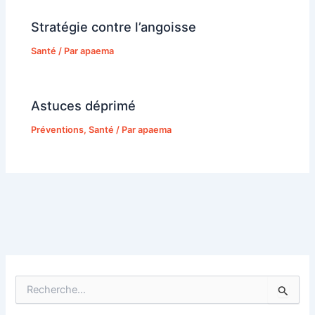
Stratégie contre l’angoisse
Santé
/ Par
apaema
Astuces déprimé
Préventions
,
Santé
/ Par
apaema
R
e
c