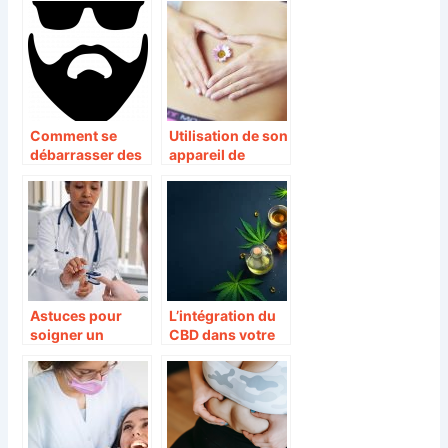
affaire pour tous
effets sur la
santé ?
Comment se
Utilisation de son
débarrasser des
appareil de
poils de trop sur
pressothérapie
le visage ?
Astuces pour
L’intégration du
soigner un
CBD dans votre
retrecissement
vie quotidienne
du foraminal