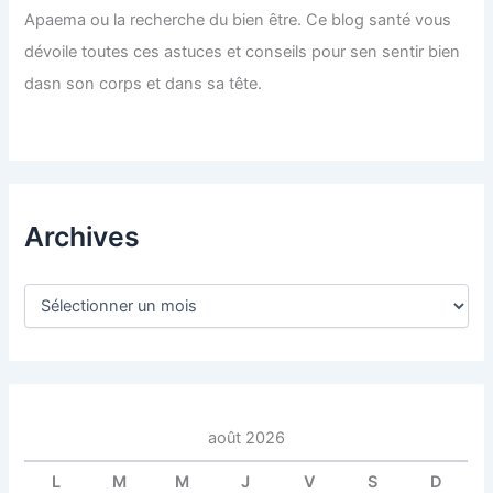
Apaema ou la recherche du bien être. Ce blog santé vous
dévoile toutes ces astuces et conseils pour sen sentir bien
dasn son corps et dans sa tête.
Archives
A
r
c
h
i
v
e
août 2026
s
L
M
M
J
V
S
D