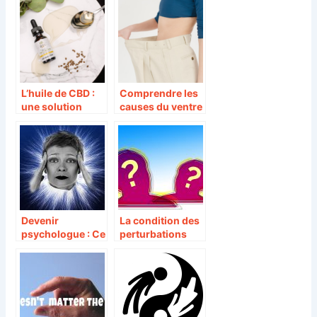
L’huile de CBD :
Comprendre les
une solution
causes du ventre
naturelle pour
gonfle
ameliorer votre
bien-etre
Devenir
La condition des
psychologue : Ce
perturbations
qu’il faut savoir
psychologiques
sur soi avant de
se lancer