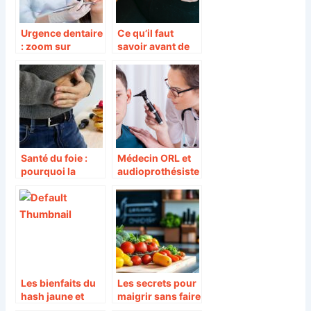
Urgence dentaire
Ce qu’il faut
: zoom sur
savoir avant de
l’importance d’un
recourir à la
dentiste de garde
liposuccion
Santé du foie :
Médecin ORL et
pourquoi la
audioprothésiste
préserver et
: apprendre à
comment faire ?
faire la différence
!
Les bienfaits du
Les secrets pour
hash jaune et
maigrir sans faire
mousseux :
de sport grâce au