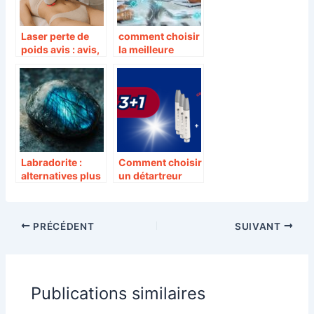
Laser perte de
comment choisir
poids avis : avis,
la meilleure
efficacité et
mutuelle santé
précautions à
grâce à des
prendre avant de
conseils
se lancer
d’experts
Labradorite :
Comment choisir
alternatives plus
un détartreur
sûres pour votre
dentaire en 2026
bien-être
?
énergétique
PRÉCÉDENT
SUIVANT
d’après les
recherches 2024
Publications similaires