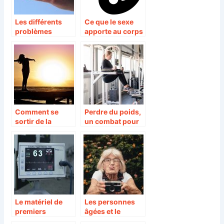
Les différents
Ce que le sexe
problèmes
apporte au corps
physiologiques
et à l’esprit
qui affectent
l’intimité des
couples
Comment se
Perdre du poids,
sortir de la
un combat pour
dépression post-
beaucoup.
rupture
amoureuse?
Le matériel de
Les personnes
premiers
âgées et le
secours, une
voyage : quels